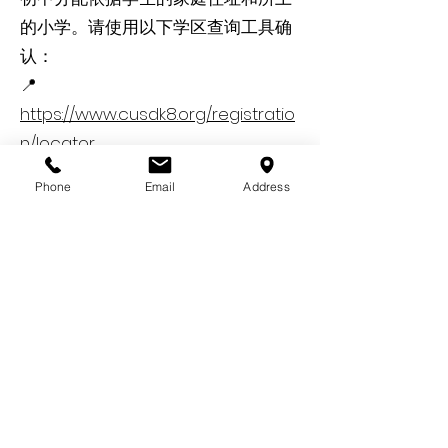
的小学。请使用以下学区查询工具确
认：
📍
https://www.cusdk8.org/registratio
n/locator
Phone
Email
Address
🏫 高中
Fremont Union High School
District (FUHSD)：
Cupertino 的高中学生根据地址就读
以下其中一所高中：
Cupertino High School
Monta Vista High School
Homestead High School
Lynbrook High School（部分