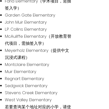
Faria Elementary（学术项目，需抽
签入学）
Garden Gate Elementary
John Muir Elementary
L.P. Collins Elementary
McAuliffe Elementary（开放教育替
代项目，需抽签入学）
Meyerholz Elementary（提供中文
沉浸式课程）
Montclaire Elementary
Muir Elementary
Regnart Elementary
Sedgwick Elementary
Stevens Creek Elementary
West Valley Elementary
若要查询某个地址对应的小学，请使