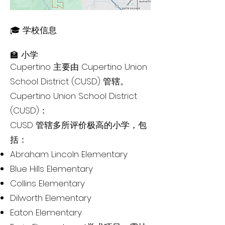
🎓 学校信息
🏫 小学
Cupertino 主要由 Cupertino Union
School District (CUSD) 管辖。
Cupertino Union School District
(CUSD)：
CUSD 管辖多所评价极高的小学，包
括：
Abraham Lincoln Elementary
Blue Hills Elementary
Collins Elementary
Dilworth Elementary
Eaton Elementary