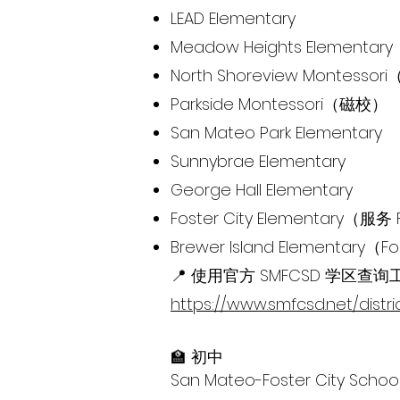
LEAD Elementary
Meadow Heights Elementary
North Shoreview Montesso
Parkside Montessori（磁校）
San Mateo Park Elementary
Sunnybrae Elementary
George Hall Elementary
Foster City Elementary（服务 
Brewer Island Elementary（Fo
📍 使用官方 SMFCSD 学区
https://www.smfcsd.net/distr
🏫 初中
San Mateo-Foster City School