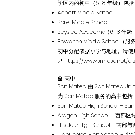
学区内的初中（6–8 年级）包括
Abbott Middle School
Borel Middle School
Bayside Academy（6–8
Bowditch Middle School（服务 
初中分配依据小学与地址。请使用相同的
📍
https://www.smfcsd.net/di
🏫 高中
San Mateo 由 San Mateo Unio
为 San Mateo 服务的高中包括
San Mateo High School –
Aragon High School – 西部区
Hillsdale High School – 
Capuchino High School – 