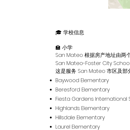
🎓 学校信息
🏫 小学
San Mateo 根据房产地址
San Mateo-Foster City School
这是服务 San Mateo 市区及部分
Baywood Elementary
Beresford Elementary
Fiesta Gardens Internati
Highlands Elementary
Hillsdale Elementary
Laurel Elementary