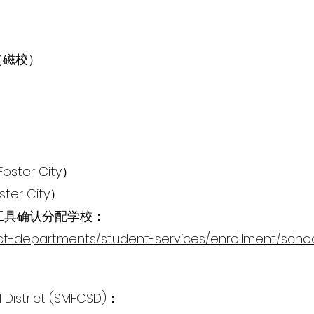
ri（磁校）
Foster City）
ster City）
查询工具确认分配学校：
ict-departments/student-services/enrollment/schoo
 District (SMFCSD)：