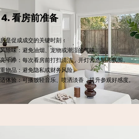
4. 看房前准备
房是促成成交的关键时刻：
风除味：避免油烟、宠物或潮湿的气味。
亮干净：每次看房前打扫清洁，开灯营造明亮氛围。
重物品：避免隐私或财务风险。
适体验：可播放轻音乐、喷洒淡香，提升参观好感度。