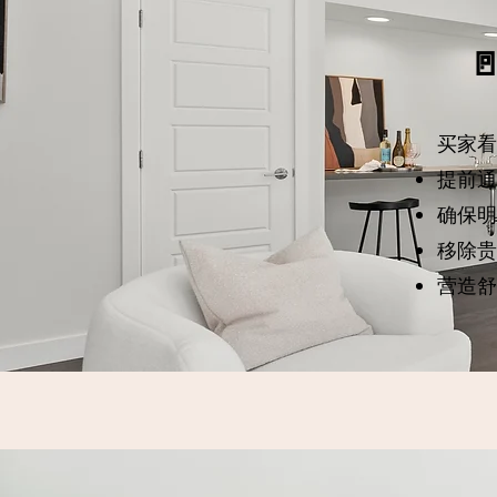

买家看
提前通
确保明
移除贵
营造舒