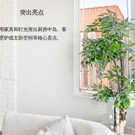
突出亮点
用家具和灯光突出厨房中岛、客
壁炉或主卧空间等核心卖点。