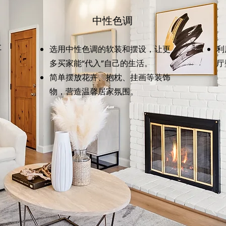
中性色调
让
选用中性色调的软装和摆设，让更
利
多买家能“代入”自己的生活。
厅
简单摆放花卉、抱枕、挂画等装饰
物，营造温馨居家氛围。